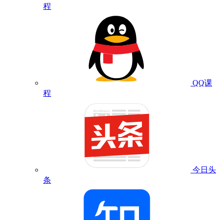
程
QQ课
程
今日头
条