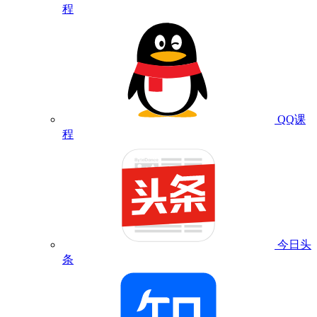
程
QQ课
程
今日头
条