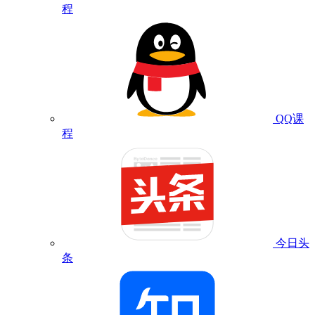
程
QQ课
程
今日头
条