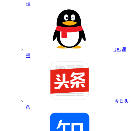
程
QQ课
程
今日头
条