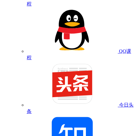
程
QQ课
程
今日头
条