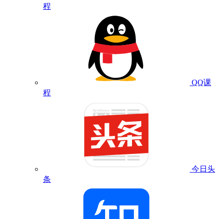
程
QQ课
程
今日头
条