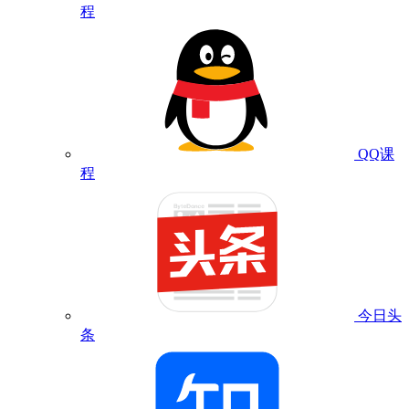
程
QQ课
程
今日头
条