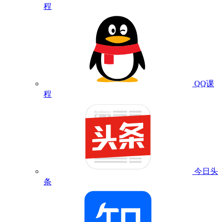
程
QQ课
程
今日头
条