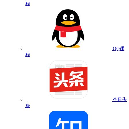
程
QQ课
程
今日头
条