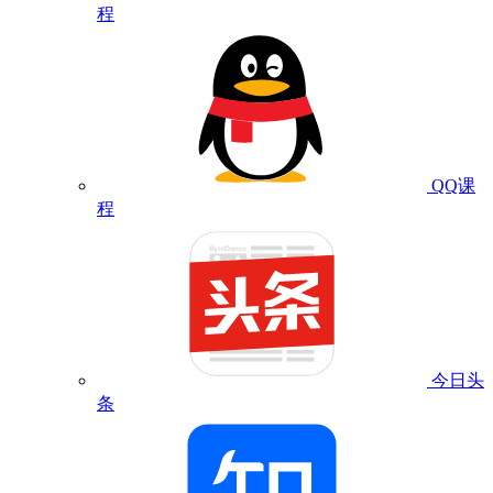
程
QQ课
程
今日头
条